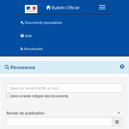
Menu principal
Bulletin Officiel
Toggle navigatio
Documents opposables
Aide
Nouveautés
Navigation
Menu
Recherche
contextuel
et
outils
annexes
dans le texte intégral des documents