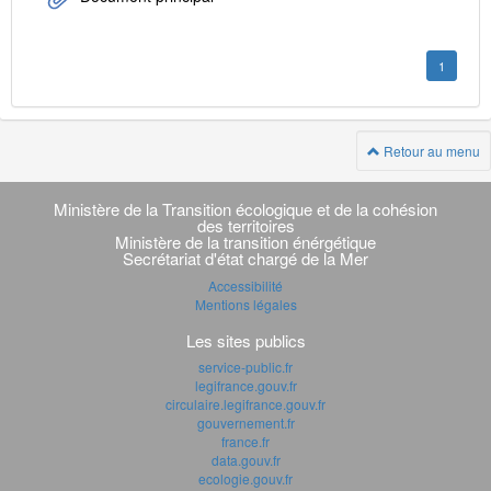
1
Retour au menu
Navigation
transverse
Ministère de la Transition écologique et de la cohésion
des territoires
Ministère de la transition énérgétique
Secrétariat d'état chargé de la Mer
Accessibilité
Mentions légales
Les sites publics
service-public.fr
legifrance.gouv.fr
circulaire.legifrance.gouv.fr
gouvernement.fr
france.fr
data.gouv.fr
ecologie.gouv.fr