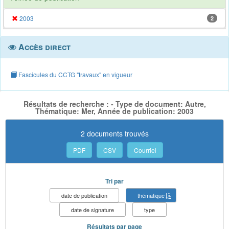
2003
2
Accès direct
Fascicules du CCTG "travaux" en vigueur
Résultats de recherche : - Type de document: Autre,
Thématique: Mer, Année de publication: 2003
2 documents trouvés
PDF
CSV
Courriel
Tri par
date de publication
thématique
date de signature
type
Résultats par page