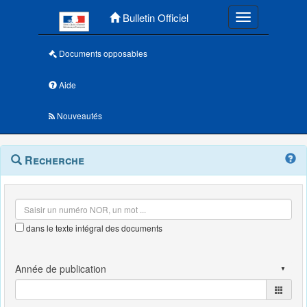
Menu principal
Bulletin Officiel
Toggle navigatio
Documents opposables
Aide
Nouveautés
Navigation
Menu
Recherche
contextuel
et
outils
annexes
dans le texte intégral des documents