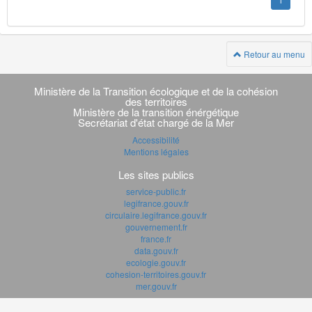
1
Retour au menu
Navigation
transverse
Ministère de la Transition écologique et de la cohésion
des territoires
Ministère de la transition énérgétique
Secrétariat d'état chargé de la Mer
Accessibilité
Mentions légales
Les sites publics
service-public.fr
legifrance.gouv.fr
circulaire.legifrance.gouv.fr
gouvernement.fr
france.fr
data.gouv.fr
ecologie.gouv.fr
cohesion-territoires.gouv.fr
mer.gouv.fr