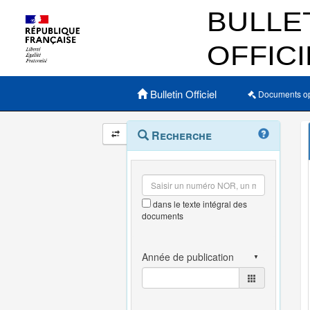
Menu principal
Bulletin Officiel
Documents o
Navigation
Menu
Recherche
contextuel
et
outils
annexes
dans le texte intégral des
documents