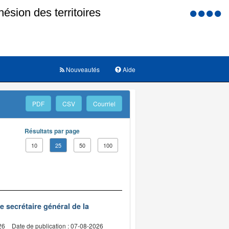
Menu
d'accessi
Nouveautés
Aide
PDF
CSV
Courriel
Résultats par page
10
25
50
100
de secrétaire général de la
26
Date de publication : 07-08-2026