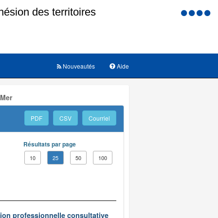
Menu
d'accessi
Nouveautés
Aide
 Mer
PDF
CSV
Courriel
Résultats par page
10
25
50
100
on professionnelle consultative