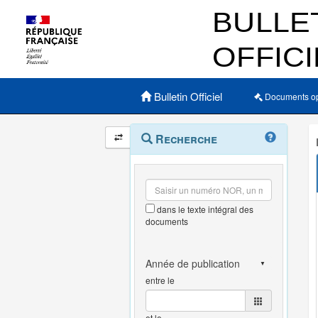
Menu principal
Bulletin Officiel
Documents o
Navigation
Menu
Recherche
contextuel
et
outils
annexes
dans le texte intégral des
documents
entre le
et le