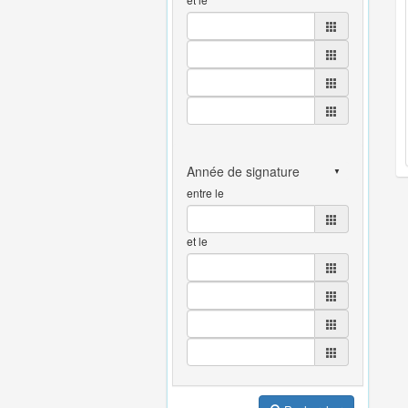
entre le
et le