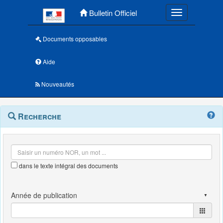
Menu principal
Bulletin Officiel
Toggle navigatio
Documents opposables
Aide
Nouveautés
Navigation
Menu
Recherche
contextuel
et
outils
annexes
dans le texte intégral des documents