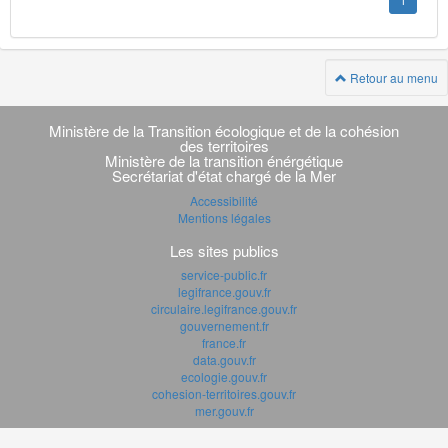
1
Retour au menu
Navigation
transverse
Ministère de la Transition écologique et de la cohésion
des territoires
Ministère de la transition énérgétique
Secrétariat d'état chargé de la Mer
Accessibilité
Mentions légales
Les sites publics
service-public.fr
legifrance.gouv.fr
circulaire.legifrance.gouv.fr
gouvernement.fr
france.fr
data.gouv.fr
ecologie.gouv.fr
cohesion-territoires.gouv.fr
mer.gouv.fr