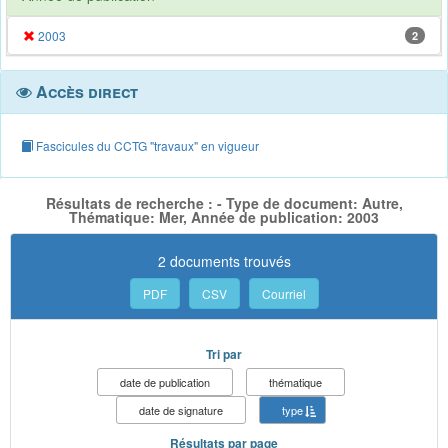
2003
2
Accès direct
Fascicules du CCTG "travaux" en vigueur
Résultats de recherche : - Type de document: Autre,
Thématique: Mer, Année de publication: 2003
2 documents trouvés
PDF
CSV
Courriel
Tri par
date de publication
thématique
date de signature
type
Résultats par page