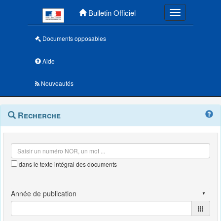
Menu principal
Bulletin Officiel
Toggle navigatio
Documents opposables
Aide
Nouveautés
Navigation
Menu
Recherche
contextuel
et
outils
annexes
dans le texte intégral des documents