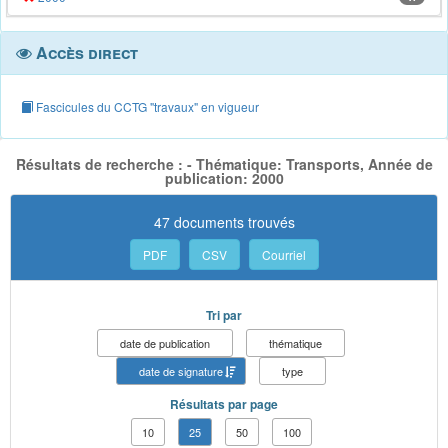
Accès direct
Fascicules du CCTG "travaux" en vigueur
Résultats de recherche : - Thématique: Transports, Année de
publication: 2000
47 documents trouvés
PDF
CSV
Courriel
Tri par
date de publication
thématique
date de signature
type
Résultats par page
10
25
50
100