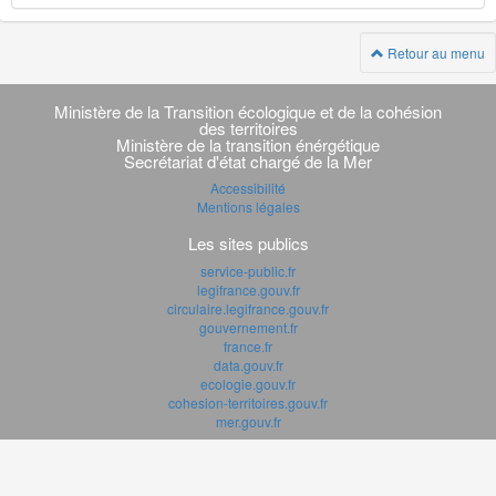
Retour au menu
Navigation
transverse
Ministère de la Transition écologique et de la cohésion
des territoires
Ministère de la transition énérgétique
Secrétariat d'état chargé de la Mer
Accessibilité
Mentions légales
Les sites publics
service-public.fr
legifrance.gouv.fr
circulaire.legifrance.gouv.fr
gouvernement.fr
france.fr
data.gouv.fr
ecologie.gouv.fr
cohesion-territoires.gouv.fr
mer.gouv.fr