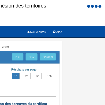
Menu
d'accessi
Nouveautés
Aide
: 2003
PDF
CSV
Courriel
Résultats par page
10
25
50
100
on des épreuves du certificat