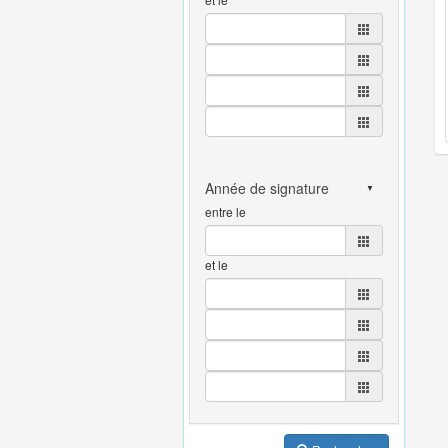
entre le
et le