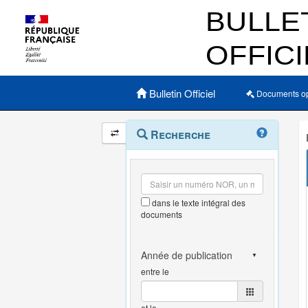
Menu principal
Bulletin Officiel
Documents o
Navigation
Menu
Recherche
contextuel
et
outils
annexes
dans le texte intégral des
documents
entre le
et le