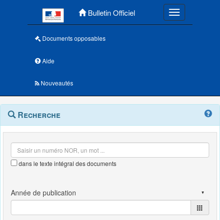
Menu principal
Bulletin Officiel
Toggle navigatio
Documents opposables
Aide
Nouveautés
Navigation
Menu
Recherche
contextuel
et
outils
annexes
dans le texte intégral des documents