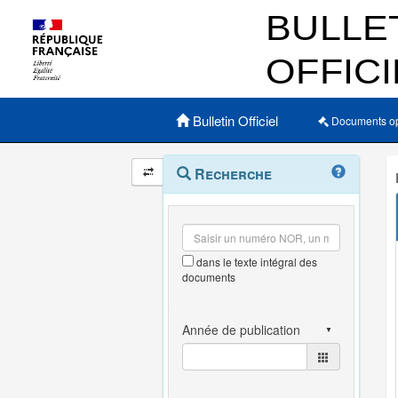
Menu principal
Bulletin Officiel
Documents o
Navigation
Menu
Recherche
contextuel
et
outils
annexes
dans le texte intégral des
documents