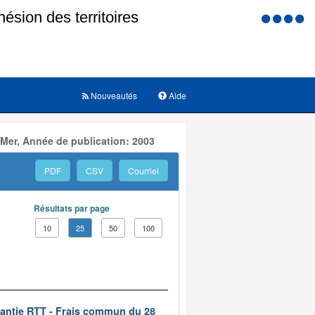
Menu
d'accessi
Nouveautés
Aide
 Mer, Année de publication: 2003
PDF
CSV
Courriel
Résultats par page
10
25
50
100
rantie RTT - Frais commun du 28