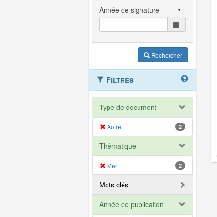
Rechercher
Filtres
Type de document
Autre
2
Thématique
Mer
2
Mots clés
Année de publication