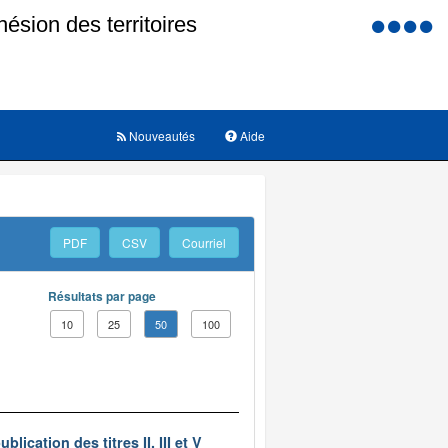
Menu
d'accessi
Nouveautés
Aide
PDF
CSV
Courriel
Résultats par page
10
25
50
100
ication des titres II, III et V