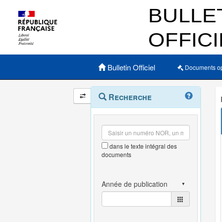
Menu principal
Bulletin Officiel
Documents o
Navigation
Menu
Recherche
contextuel
et
outils
annexes
dans le texte intégral des
documents