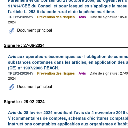
Parlement et du Conseil du 21 octobre 2009, abrogeant les d
91/414/CEE du Conseil et pour lesquelles s’applique la mesur
l’article L. 253-8 du code rural et de la pêche maritime.
TREP2418952V
Prévention des risques
Avis
Date de signature : 05-
2024
Document principal
Signé le : 27-06-2024
Avis aux opérateurs économiques sur l’obligation de commu
substances contenues dans les articles, en application des a
(CE) n° 1907/2006 REACH.
TREP2420264V
Prévention des risques
Avis
Date de signature : 27-
2024
Document principal
Signé le : 28-02-2024
Avis du 28 février 2024 modifiant l’avis du 4 novembre 2015 de 
V (commentaires de comptes, schémas d’écritures comptable
instructions comptables applicables aux organismes d’habit