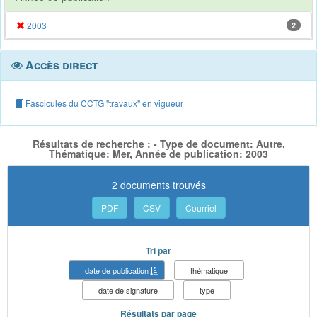
2003
2
Accès direct
Fascicules du CCTG "travaux" en vigueur
Résultats de recherche : - Type de document: Autre,
Thématique: Mer, Année de publication: 2003
2 documents trouvés
PDF
CSV
Courriel
Tri par
date de publication
thématique
date de signature
type
Résultats par page