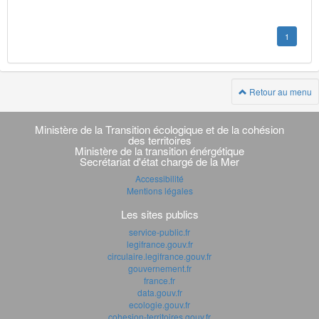
1
Retour au menu
Navigation
transverse
Ministère de la Transition écologique et de la cohésion
des territoires
Ministère de la transition énérgétique
Secrétariat d'état chargé de la Mer
Accessibilité
Mentions légales
Les sites publics
service-public.fr
legifrance.gouv.fr
circulaire.legifrance.gouv.fr
gouvernement.fr
france.fr
data.gouv.fr
ecologie.gouv.fr
cohesion-territoires.gouv.fr