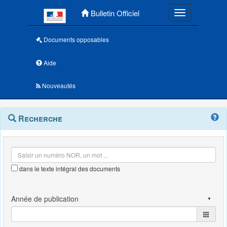
Menu principal
Bulletin Officiel
Toggle navigatio
Documents opposables
Aide
Nouveautés
Navigation
Menu
Recherche
contextuel
et
outils
annexes
dans le texte intégral des documents