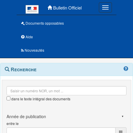
Menu principal
Bulletin Officiel
Toggle navigatio
Documents opposables
Aide
Nouveautés
Navigation
Menu
Recherche
contextuel
et
outils
annexes
dans le texte intégral des documents
entre le