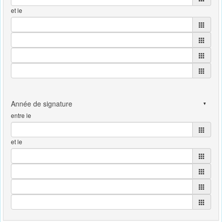
et le
entre le
et le