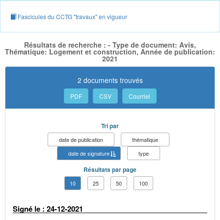
Fascicules du CCTG "travaux" en vigueur
Résultats de recherche : - Type de document: Avis,
Thématique: Logement et construction, Année de publication:
2021
2 documents trouvés
PDF
CSV
Courriel
Tri par
date de publication
thématique
date de signature
type
Résultats par page
10
25
50
100
Signé le : 24-12-2021