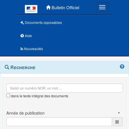
Menu principal
Bulletin Officiel
Toggle navigatio
Documents opposables
Aide
Nouveautés
Navigation
Menu
Recherche
contextuel
et
outils
annexes
dans le texte intégral des documents