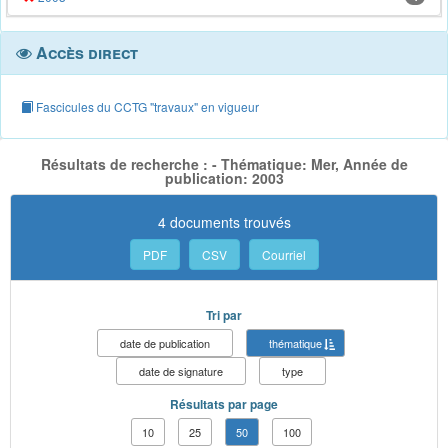
Accès direct
Fascicules du CCTG "travaux" en vigueur
Résultats de recherche : - Thématique: Mer, Année de
publication: 2003
4 documents trouvés
PDF
CSV
Courriel
Tri par
date de publication
thématique
date de signature
type
Résultats par page
10
25
50
100