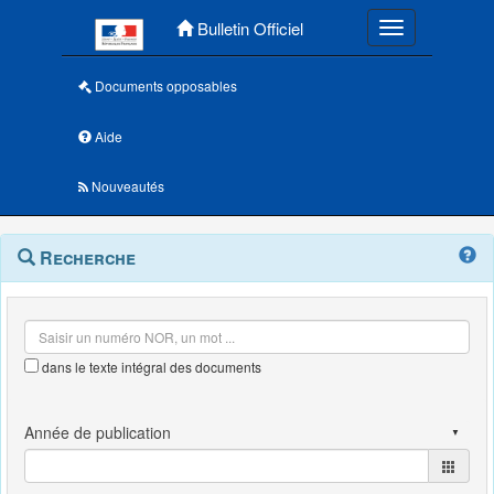
Menu principal
Bulletin Officiel
Toggle navigatio
Documents opposables
Aide
Nouveautés
Navigation
Menu
Recherche
contextuel
et
outils
annexes
dans le texte intégral des documents