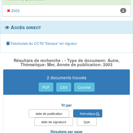
2003
2
Accès direct
Fascicules du CCTG "travaux" en vigueur
Résultats de recherche : - Type de document: Autre,
Thématique: Mer, Année de publication: 2003
2 documents trouvés
PDF
CSV
Courriel
Tri par
date de publication
thématique
date de signature
type
Résultats par page