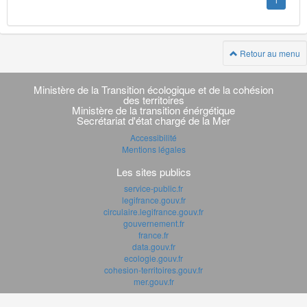
1
Retour au menu
Navigation
transverse
Ministère de la Transition écologique et de la cohésion
des territoires
Ministère de la transition énérgétique
Secrétariat d'état chargé de la Mer
Accessibilité
Mentions légales
Les sites publics
service-public.fr
legifrance.gouv.fr
circulaire.legifrance.gouv.fr
gouvernement.fr
france.fr
data.gouv.fr
ecologie.gouv.fr
cohesion-territoires.gouv.fr
mer.gouv.fr