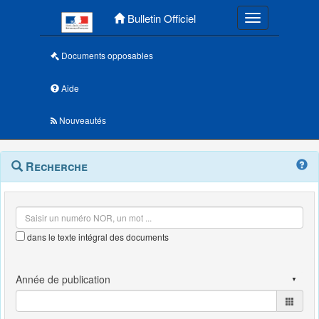
Menu principal
Bulletin Officiel
Toggle navigatio
Documents opposables
Aide
Nouveautés
Navigation
Menu
Recherche
contextuel
et
outils
annexes
dans le texte intégral des documents