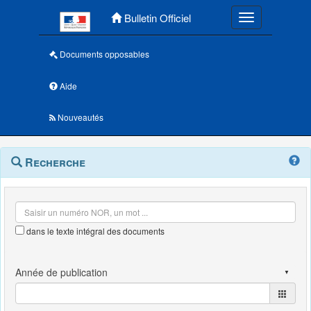
Menu principal
Bulletin Officiel
Toggle navigatio
Documents opposables
Aide
Nouveautés
Navigation
Menu
Recherche
contextuel
et
outils
annexes
dans le texte intégral des documents