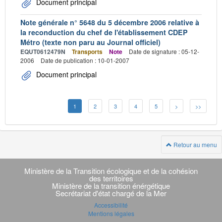
Document principal
Note générale n° 5648 du 5 décembre 2006 relative à
la reconduction du chef de l'établissement CDEP
Métro (texte non paru au Journal officiel)
EQUT0612479N
Transports
Note
Date de signature : 05-12-
2006
Date de publication : 10-01-2007
Document principal
1
2
3
4
5
>
>>
Retour au menu
Navigation
transverse
Ministère de la Transition écologique et de la cohésion
des territoires
Ministère de la transition énérgétique
Secrétariat d'état chargé de la Mer
Accessibilité
Mentions légales