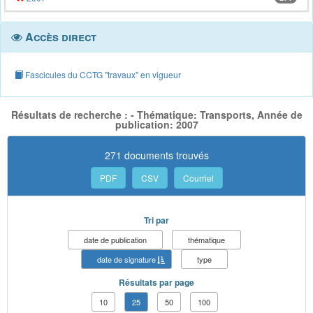
Accès direct
Fascicules du CCTG "travaux" en vigueur
Résultats de recherche : - Thématique: Transports, Année de
publication: 2007
271 documents trouvés
PDF
CSV
Courriel
Tri par
date de publication
thématique
date de signature
type
Résultats par page
10
25
50
100