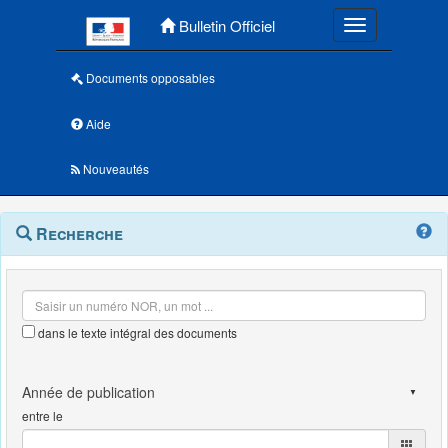
Menu principal
Bulletin Officiel
Toggle navigatio
Documents opposables
Aide
Nouveautés
Navigation
Menu
Recherche
contextuel
et
outils
annexes
dans le texte intégral des documents
entre le