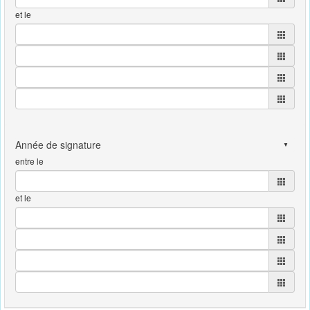
et le
entre le
et le