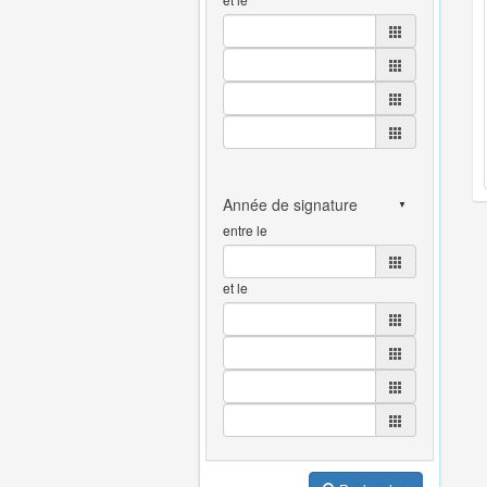
entre le
et le