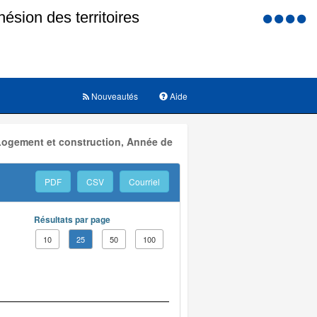
Menu
d'accessi
Nouveautés
Aide
 Logement et construction, Année de
PDF
CSV
Courriel
Résultats par page
10
25
50
100