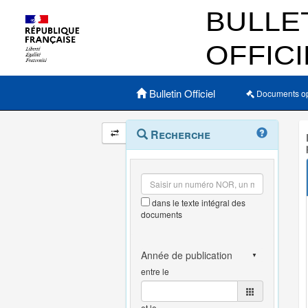
Menu principal
Bulletin Officiel
Documents o
Navigation
Menu
Recherche
contextuel
et
outils
annexes
dans le texte intégral des
documents
entre le
et le