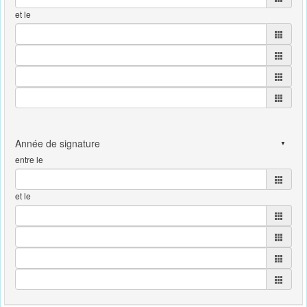
et le
entre le
et le