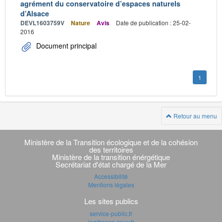
agrément du conservatoire d’espaces naturels
d’Alsace
DEVL1603759V
Nature
Avis
Date de publication : 25-02-
2016
Document principal
1
Retour au menu
Navigation
transverse
Ministère de la Transition écologique et de la cohésion
des territoires
Ministère de la transition énérgétique
Secrétariat d'état chargé de la Mer
Accessibilité
Mentions légales
Les sites publics
service-public.fr
legifrance.gouv.fr