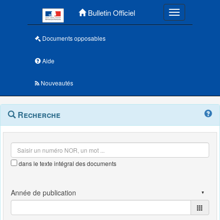
Menu principal
Bulletin Officiel
Toggle navigatio
Documents opposables
Aide
Nouveautés
Navigation
Menu
Recherche
contextuel
et
outils
annexes
dans le texte intégral des documents