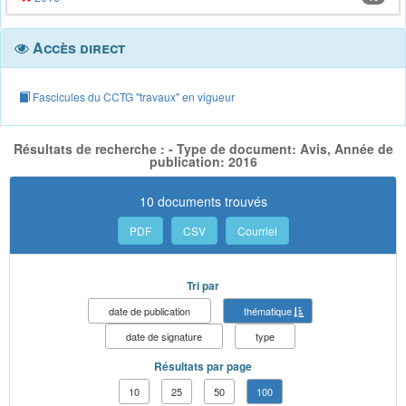
Accès direct
Fascicules du CCTG "travaux" en vigueur
Résultats de recherche : - Type de document: Avis, Année de
publication: 2016
10 documents trouvés
PDF
CSV
Courriel
Tri par
date de publication
thématique
date de signature
type
Résultats par page
10
25
50
100