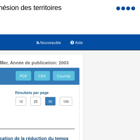
Menu
d'accessi
Nouveautés
Aide
 Mer, Année de publication: 2003
PDF
CSV
Courriel
Résultats par page
10
25
50
100
ication de la réduction du temps