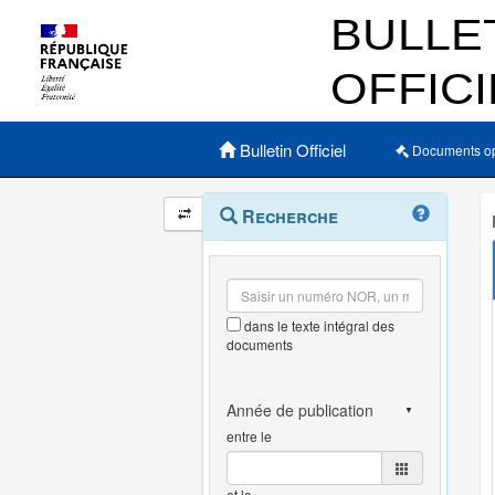
Menu principal
Bulletin Officiel
Documents o
Navigation
Menu
Recherche
contextuel
et
outils
annexes
dans le texte intégral des
documents
entre le
et le