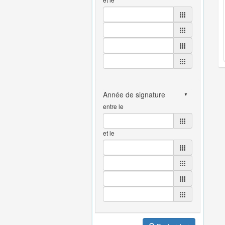
entre le
et le