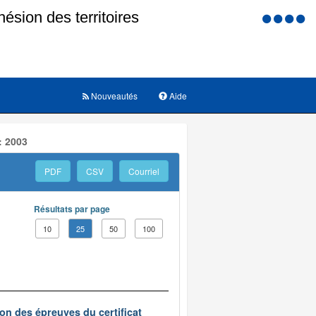
Menu
d'accessi
Nouveautés
Aide
: 2003
PDF
CSV
Courriel
Résultats par page
10
25
50
100
on des épreuves du certificat