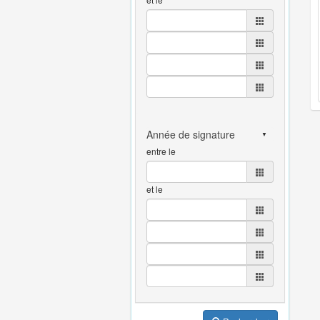
entre le
et le