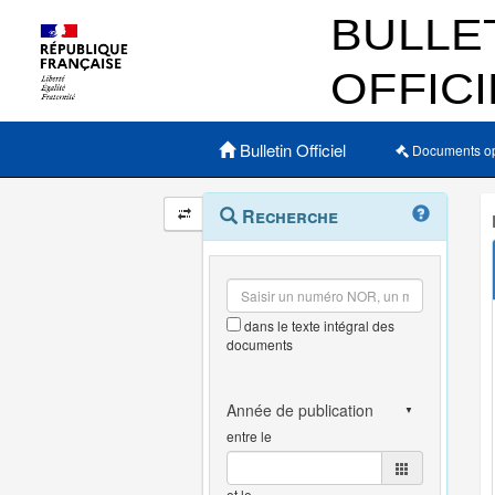
Menu principal
Bulletin Officiel
Documents o
Navigation
Menu
Recherche
contextuel
et
outils
annexes
dans le texte intégral des
documents
entre le
et le