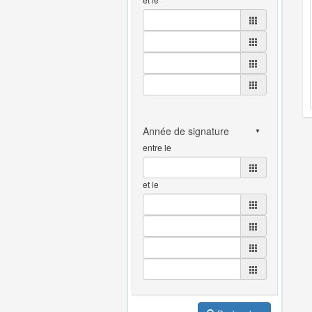
entre le
et le