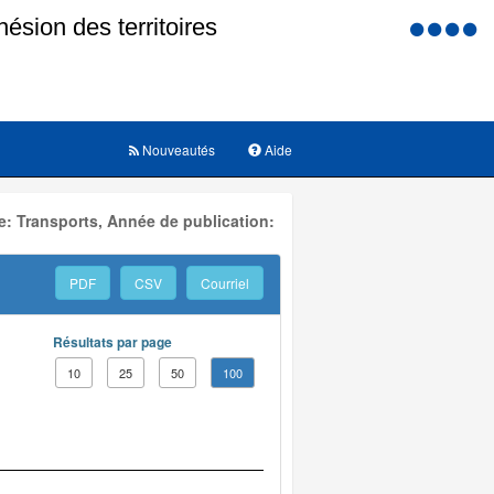
Menu
d'accessi
Nouveautés
Aide
: Transports, Année de publication:
PDF
CSV
Courriel
Résultats par page
10
25
50
100