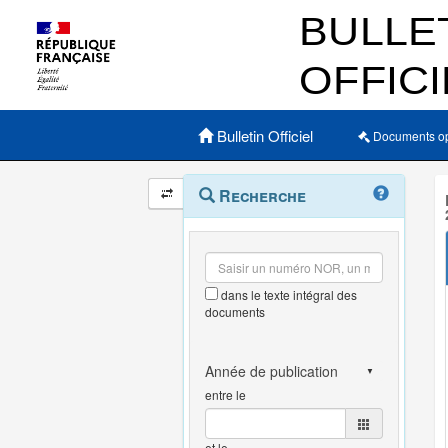
Menu principal
Bulletin Officiel
Documents o
Navigation
Menu
Recherche
contextuel
et
outils
annexes
dans le texte intégral des
documents
entre le
et le