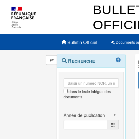
Menu principal
Bulletin Officiel
Documents o
Navigation
Menu
Recherche
contextuel
et
outils
annexes
dans le texte intégral des
documents