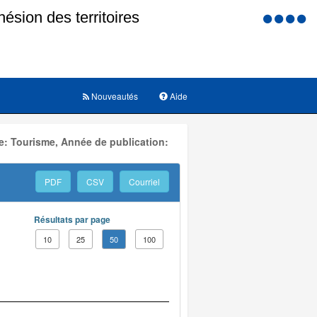
Menu
d'accessi
Nouveautés
Aide
e: Tourisme, Année de publication:
PDF
CSV
Courriel
Résultats par page
10
25
50
100