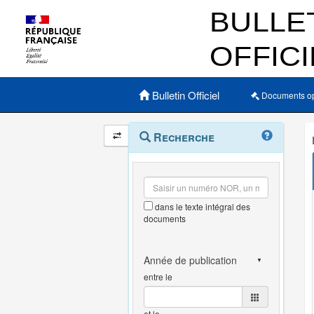
Menu principal
Bulletin Officiel
Documents o
Navigation
Menu
Recherche
contextuel
et
outils
annexes
dans le texte intégral des
documents
entre le
et le