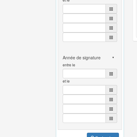
entre le
et le