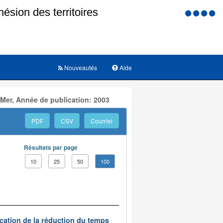
Menu
d'accessi
Nouveautés
Aide
 Mer, Année de publication: 2003
PDF
CSV
Courriel
Résultats par page
10
25
50
100
ication de la réduction du temps