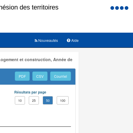
Menu
d'accessi
Nouveautés
Aide
 Logement et construction, Année de
PDF
CSV
Courriel
Résultats par page
10
25
50
100