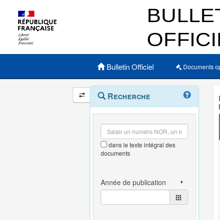
Menu principal
Bulletin Officiel
Documents o
Navigation
Menu
Recherche
contextuel
et
outils
annexes
dans le texte intégral des
documents