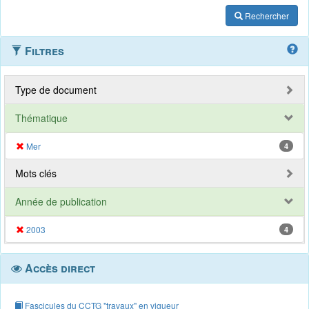
Rechercher
Filtres
Type de document
Thématique
Mer
4
Mots clés
Année de publication
2003
4
Accès direct
Fascicules du CCTG "travaux" en vigueur