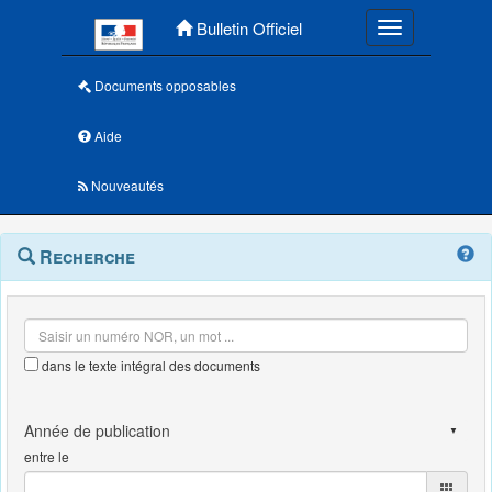
Menu principal
Bulletin Officiel
Toggle navigatio
Documents opposables
Aide
Nouveautés
Navigation
Menu
Recherche
contextuel
et
outils
annexes
dans le texte intégral des documents
entre le