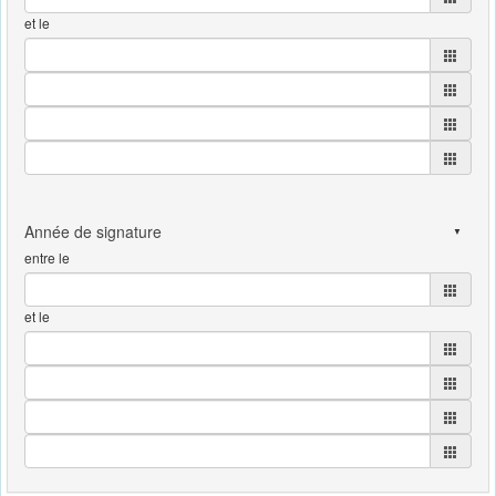
et le
entre le
et le