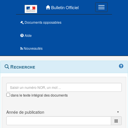
Menu principal
Bulletin Officiel
Toggle navigatio
Documents opposables
Aide
Nouveautés
Navigation
Menu
Recherche
contextuel
et
outils
annexes
dans le texte intégral des documents