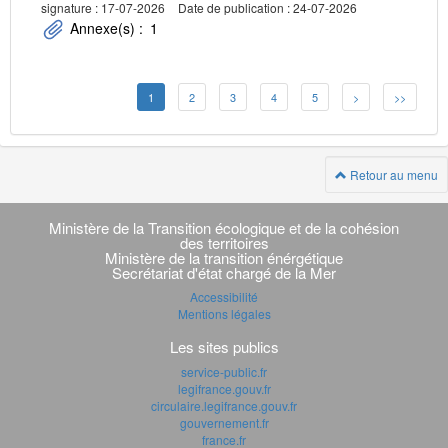
signature : 17-07-2026
Date de publication : 24-07-2026
Annexe(s) :
1
1
2
3
4
5
>
>>
Retour au menu
Navigation
transverse
Ministère de la Transition écologique et de la cohésion
des territoires
Ministère de la transition énérgétique
Secrétariat d'état chargé de la Mer
Accessibilité
Mentions légales
Les sites publics
service-public.fr
legifrance.gouv.fr
circulaire.legifrance.gouv.fr
gouvernement.fr
france.fr