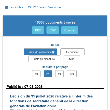
Fascicules du CCTG "travaux" en vigueur
16867 documents trouvés
PDF
CSV
Courriel
Tri par
date de publication
thématique
date de signature
type
Résultats par page
10
25
50
100
Publié le : 07-08-2026
Décision du 31 juillet 2026 relative à l’intérim des
fonctions de secrétaire général de la direction
générale de l’aviation civile.