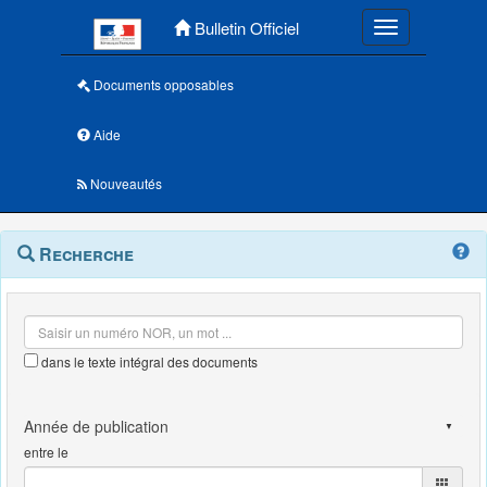
Menu principal
Bulletin Officiel
Toggle navigatio
Documents opposables
Aide
Nouveautés
Navigation
Menu
Recherche
contextuel
et
outils
annexes
dans le texte intégral des documents
entre le