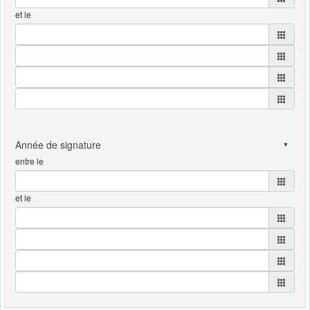
et le
entre le
et le