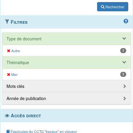
Rechercher
Filtres
Type de document
Autre
7
Thématique
Mer
7
Mots clés
Année de publication
Accès direct
Fascicules du CCTG "travaux" en vigueur