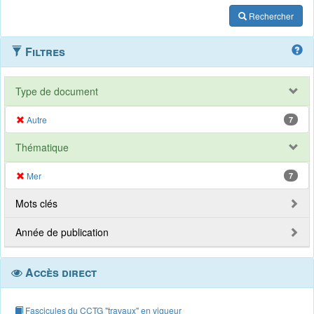
Rechercher
Filtres
Type de document
Autre
7
Thématique
Mer
7
Mots clés
Année de publication
Accès direct
Fascicules du CCTG "travaux" en vigueur