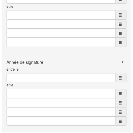
et le
entre le
et le