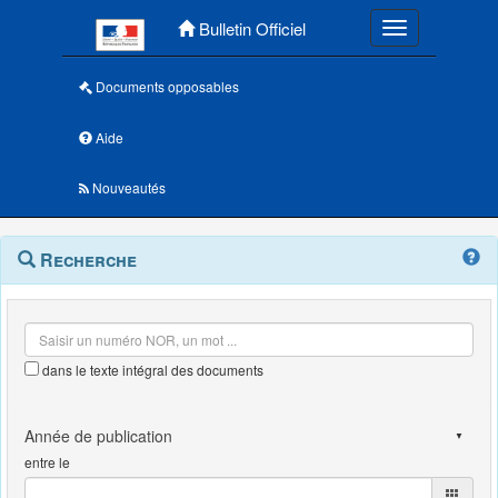
Menu principal
Bulletin Officiel
Toggle navigatio
Documents opposables
Aide
Nouveautés
Navigation
Menu
Recherche
contextuel
et
outils
annexes
dans le texte intégral des documents
entre le