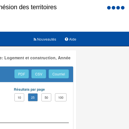
Menu
d'accessi
Nouveautés
Aide
e: Logement et construction, Année
PDF
CSV
Courriel
Résultats par page
10
25
50
100