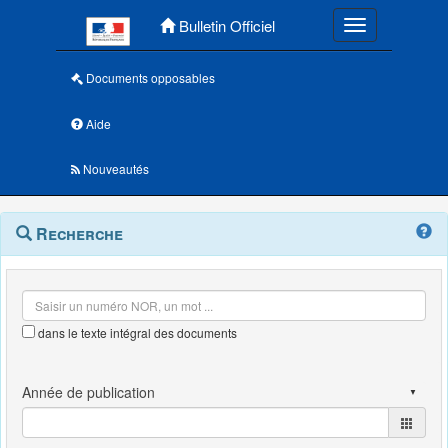
Menu principal
Bulletin Officiel
Toggle navigatio
Documents opposables
Aide
Nouveautés
Navigation
Menu
Recherche
contextuel
et
outils
annexes
dans le texte intégral des documents