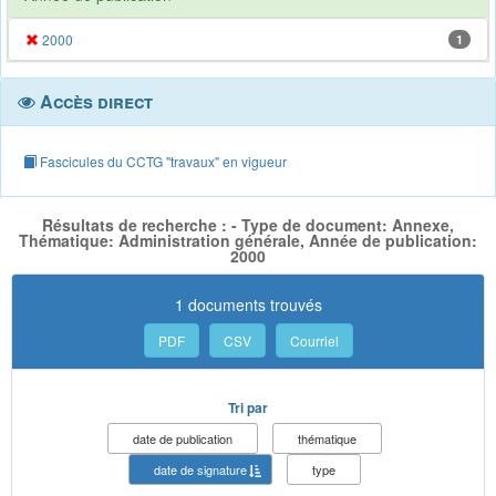
2000
1
Accès direct
Fascicules du CCTG "travaux" en vigueur
Résultats de recherche : - Type de document: Annexe,
Thématique: Administration générale, Année de publication:
2000
1 documents trouvés
PDF
CSV
Courriel
Tri par
date de publication
thématique
date de signature
type