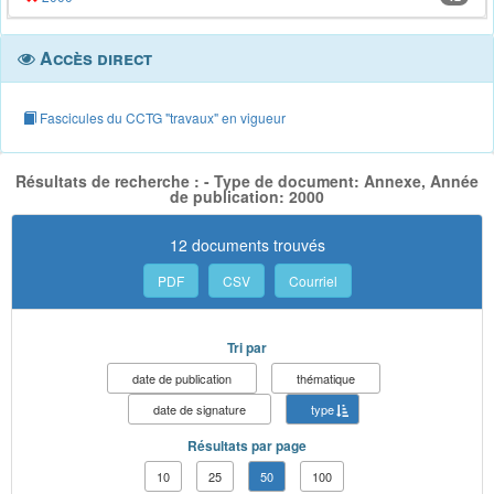
Accès direct
Fascicules du CCTG "travaux" en vigueur
Résultats de recherche : - Type de document: Annexe, Année
de publication: 2000
12 documents trouvés
PDF
CSV
Courriel
Tri par
date de publication
thématique
date de signature
type
Résultats par page
10
25
50
100