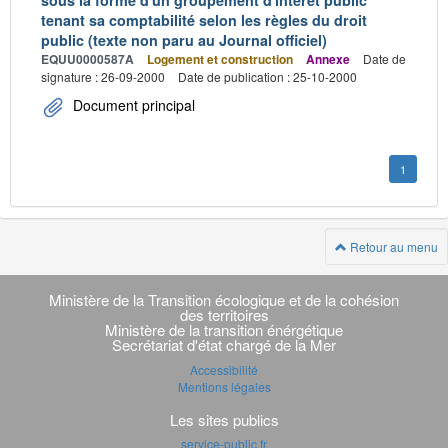
sous la forme d'un groupement d'intérêt public
tenant sa comptabilité selon les règles du droit
public (texte non paru au Journal officiel)
EQUU0000587A
Logement et construction
Annexe
Date de
signature : 26-09-2000
Date de publication : 25-10-2000
Document principal
1
Retour au menu
Navigation
transverse
Ministère de la Transition écologique et de la cohésion
des territoires
Ministère de la transition énérgétique
Secrétariat d'état chargé de la Mer
Accessibilité
Mentions légales
Les sites publics
service-public.fr