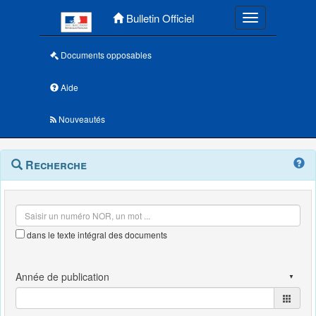
Menu principal
Bulletin Officiel
Toggle navigatio
Documents opposables
Aide
Nouveautés
Navigation
Menu
Recherche
contextuel
et
outils
annexes
dans le texte intégral des documents