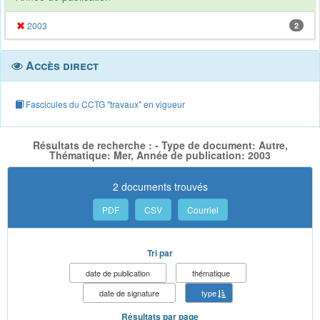
2003
2
Accès direct
Fascicules du CCTG "travaux" en vigueur
Résultats de recherche : - Type de document: Autre,
Thématique: Mer, Année de publication: 2003
2 documents trouvés
PDF
CSV
Courriel
Tri par
date de publication
thématique
date de signature
type
Résultats par page