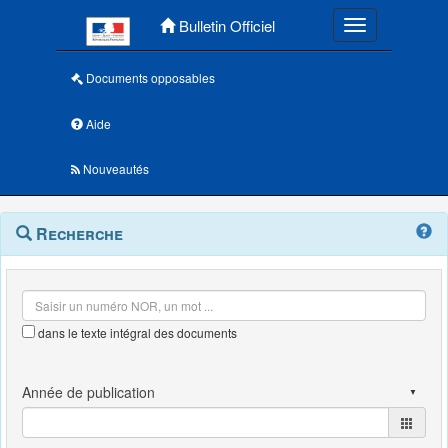
Menu principal
Bulletin Officiel
Toggle navigatio
Documents opposables
Aide
Nouveautés
Navigation
Menu
Recherche
contextuel
et
outils
annexes
dans le texte intégral des documents