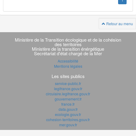
1
Retour au menu
Navigation
transverse
Ministère de la Transition écologique et de la cohésion
des territoires
Ministère de la transition énérgétique
Secrétariat d'état chargé de la Mer
Accessibilité
Mentions légales
Les sites publics
service-public.fr
legifrance.gouv.fr
circulaire.legifrance.gouv.fr
gouvernement.fr
france.fr
data.gouv.fr
ecologie.gouv.fr
cohesion-territoires.gouv.fr
mer.gouv.fr