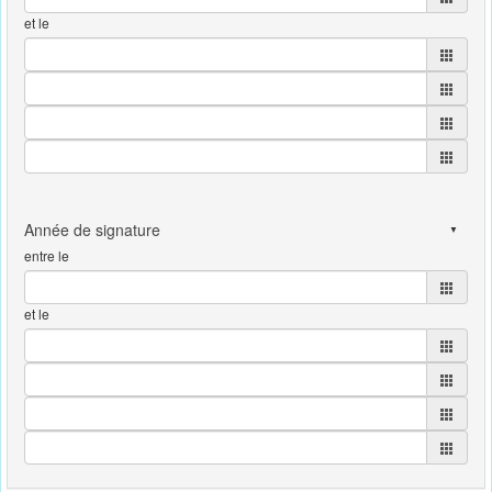
et le
entre le
et le