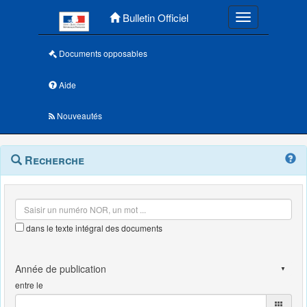
Menu principal
Bulletin Officiel
Toggle navigatio
Documents opposables
Aide
Nouveautés
Navigation
Menu
Recherche
contextuel
et
outils
annexes
dans le texte intégral des documents
entre le