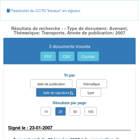
Fascicules du CCTG "travaux" en vigueur
Résultats de recherche : - Type de document: Avenant,
Thématique: Transports, Année de publication: 2007
3 documents trouvés
PDF
CSV
Courriel
Tri par
date de publication
thématique
date de signature
type
Résultats par page
10
25
50
100
Signé le : 23-01-2007