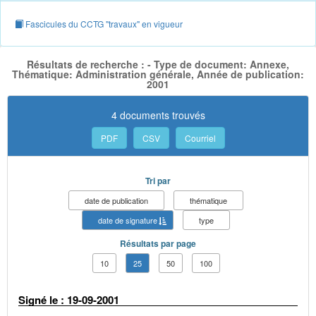
Fascicules du CCTG "travaux" en vigueur
Résultats de recherche : - Type de document: Annexe,
Thématique: Administration générale, Année de publication:
2001
4 documents trouvés
PDF
CSV
Courriel
Tri par
date de publication
thématique
date de signature
type
Résultats par page
10
25
50
100
Signé le : 19-09-2001