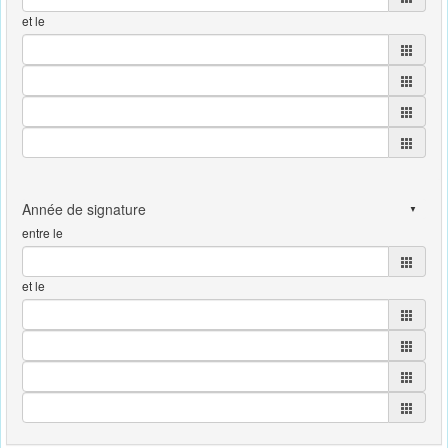
et le
entre le
et le