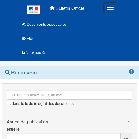
Menu principal
Bulletin Officiel
Toggle navigatio
Documents opposables
Aide
Nouveautés
Navigation
Menu
Recherche
contextuel
et
outils
annexes
dans le texte intégral des documents
entre le