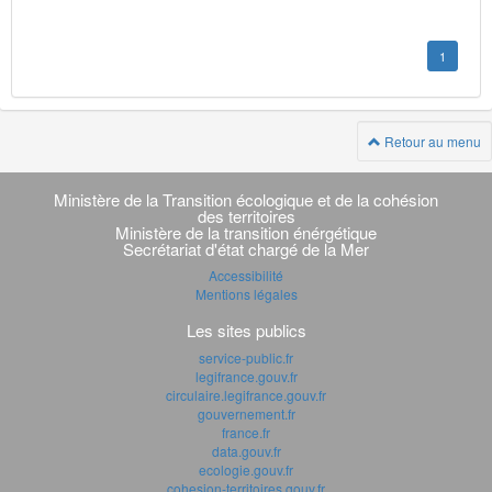
1
Retour au menu
Navigation
transverse
Ministère de la Transition écologique et de la cohésion
des territoires
Ministère de la transition énérgétique
Secrétariat d'état chargé de la Mer
Accessibilité
Mentions légales
Les sites publics
service-public.fr
legifrance.gouv.fr
circulaire.legifrance.gouv.fr
gouvernement.fr
france.fr
data.gouv.fr
ecologie.gouv.fr
cohesion-territoires.gouv.fr