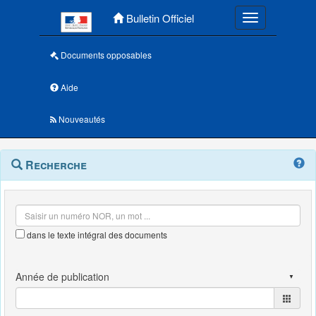
Menu principal
Bulletin Officiel
Toggle navigatio
Documents opposables
Aide
Nouveautés
Navigation
Menu
Recherche
contextuel
et
outils
annexes
dans le texte intégral des documents