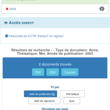
2003
2
Accès direct
Fascicules du CCTG "travaux" en vigueur
Résultats de recherche : - Type de document: Autre,
Thématique: Mer, Année de publication: 2003
2 documents trouvés
PDF
CSV
Courriel
Tri par
date de publication
thématique
date de signature
type
Résultats par page