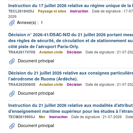
Instruction du 17 juillet 2026 relative au régime unique de la 
TECL2618420J
Paysage et sites
Instruction
Date de signature : 17-0
2026
Annexe(s) :
1
Décision n° 2026-41/DSAC-N/D du 21 juillet 2026 portant mesu
des règles de sécurité, de circulation et de stationnement s
côté piste de l’aéroport Paris-Orly.
TRAA2617470S
Aviation civile
Décision
Date de signature : 21-07-20
Document principal
Décision du 21 juillet 2026 relative aux consignes particulièr
l’aérodrome de Ruoms (Ardèche).
TRAA2620084S
Aviation civile
Décision
Date de signature : 21-07-20
Document principal
Instruction du 21 juillet 2026 relative aux modalités d'attrib
d'enseignement maritime supérieur pour les études à l’étran
TECM2619955J
Mer
Instruction
Date de signature : 21-07-2026
Date
Document principal