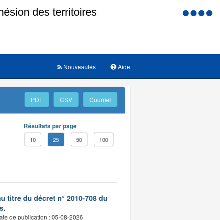
Menu
d'accessi
Nouveautés
Aide
PDF
CSV
Courriel
Résultats par page
10
25
50
100
 titre du décret n° 2010-708 du
s.
ate de publication : 05-08-2026