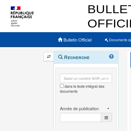
Menu principal
Bulletin Officiel
Documents o
Navigation
Menu
Recherche
contextuel
et
outils
annexes
dans le texte intégral des
documents