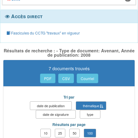
Accès direct
Fascicules du CCTG "travaux" en vigueur
Résultats de recherche : - Type de document: Avenant, Année
de publication: 2008
7 documents trouvés
PDF
CSV
Courriel
Tri par
date de publication
thématique
date de signature
type
Résultats par page
10
25
50
100