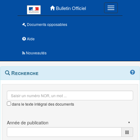
Menu principal
Bulletin Officiel
Toggle navigatio
Documents opposables
Aide
Nouveautés
Navigation
Menu
Recherche
contextuel
et
outils
annexes
dans le texte intégral des documents