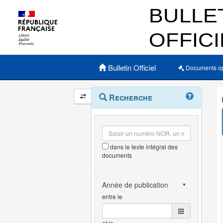
Menu principal
Bulletin Officiel
Documents o
Navigation
Menu
Recherche
contextuel
et
outils
annexes
dans le texte intégral des
documents
entre le
et le