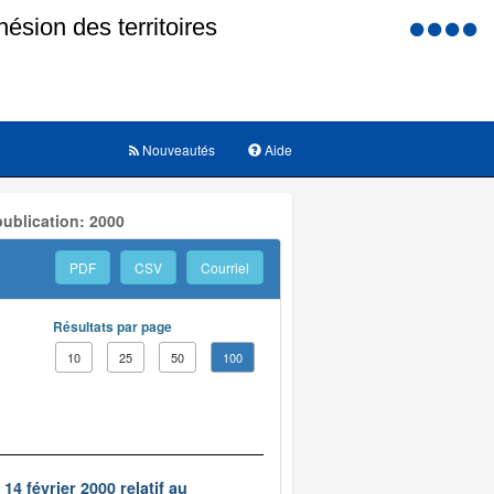
Menu
d'accessi
Nouveautés
Aide
ublication: 2000
PDF
CSV
Courriel
Résultats par page
10
25
50
100
14 février 2000 relatif au