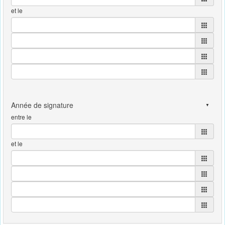
et le
entre le
et le