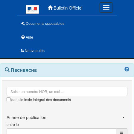
Menu principal
Bulletin Officiel
Toggle navigatio
Documents opposables
Aide
Nouveautés
Navigation
Menu
Recherche
contextuel
et
outils
annexes
dans le texte intégral des documents
entre le