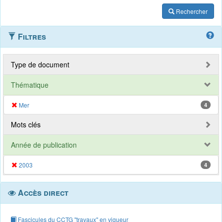
Rechercher
Filtres
Type de document
Thématique
Mer
4
Mots clés
Année de publication
2003
4
Accès direct
Fascicules du CCTG "travaux" en vigueur