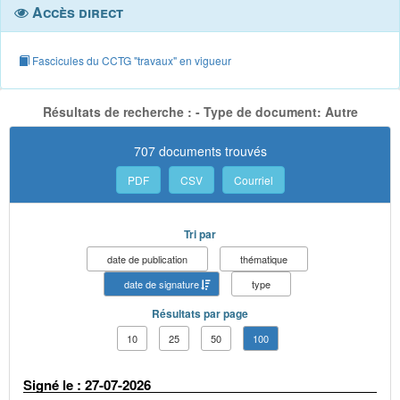
Accès direct
Fascicules du CCTG "travaux" en vigueur
Résultats de recherche : - Type de document: Autre
707 documents trouvés
PDF
CSV
Courriel
Tri par
date de publication
thématique
date de signature
type
Résultats par page
10
25
50
100
Signé le : 27-07-2026