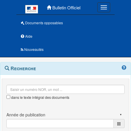
Menu principal
Bulletin Officiel
Toggle navigatio
Documents opposables
Aide
Nouveautés
Navigation
Menu
Recherche
contextuel
et
outils
annexes
dans le texte intégral des documents