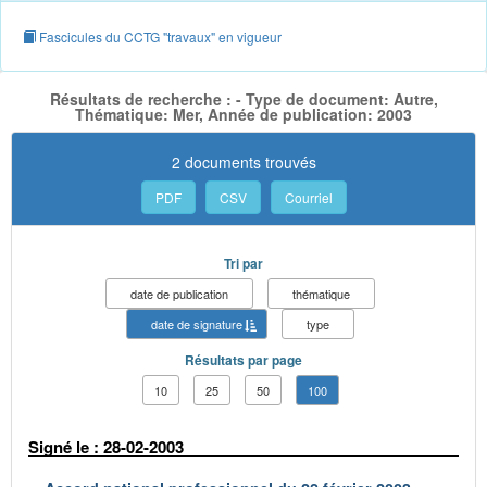
Fascicules du CCTG "travaux" en vigueur
Résultats de recherche : - Type de document: Autre,
Thématique: Mer, Année de publication: 2003
2 documents trouvés
PDF
CSV
Courriel
Tri par
date de publication
thématique
date de signature
type
Résultats par page
10
25
50
100
Signé le : 28-02-2003