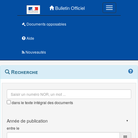
Menu principal
Bulletin Officiel
Toggle navigatio
Documents opposables
Aide
Nouveautés
Navigation
Menu
Recherche
contextuel
et
outils
annexes
dans le texte intégral des documents
entre le