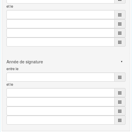
et le
entre le
et le