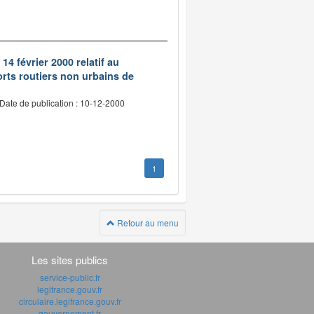
14 février 2000 relatif au
rts routiers non urbains de
Date de publication : 10-12-2000
1
Retour au menu
Les sites publics
service-public.fr
legifrance.gouv.fr
circulaire.legifrance.gouv.fr
gouvernement.fr