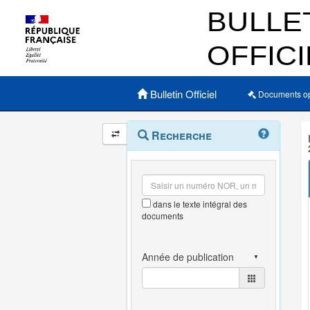
Menu principal
Bulletin Officiel
Documents o
Navigation
Menu
Recherche
contextuel
et
outils
annexes
dans le texte intégral des
documents