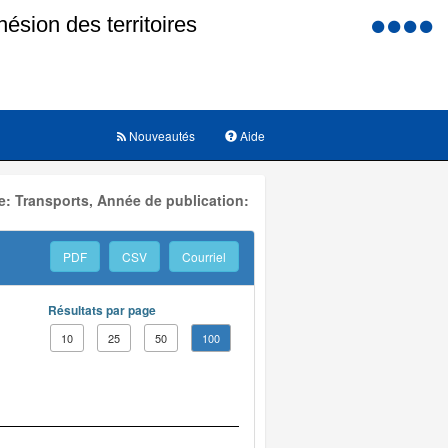
Menu
d'accessi
Nouveautés
Aide
: Transports, Année de publication:
PDF
CSV
Courriel
Résultats par page
10
25
50
100