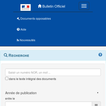
Menu principal
Bulletin Officiel
Toggle navigatio
Documents opposables
Aide
Nouveautés
Navigation
Menu
Recherche
contextuel
et
outils
annexes
dans le texte intégral des documents
entre le