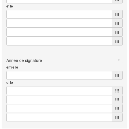
et le
entre le
et le