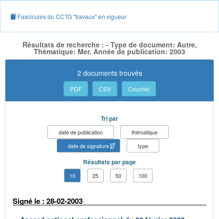
Fascicules du CCTG "travaux" en vigueur
Résultats de recherche : - Type de document: Autre,
Thématique: Mer, Année de publication: 2003
2 documents trouvés
PDF
CSV
Courriel
Tri par
date de publication
thématique
date de signature
type
Résultats par page
10
25
50
100
Signé le : 28-02-2003