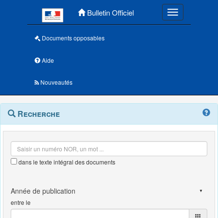
Menu principal
Bulletin Officiel
Toggle navigatio
Documents opposables
Aide
Nouveautés
Navigation
Menu
Recherche
contextuel
et
outils
annexes
dans le texte intégral des documents
entre le