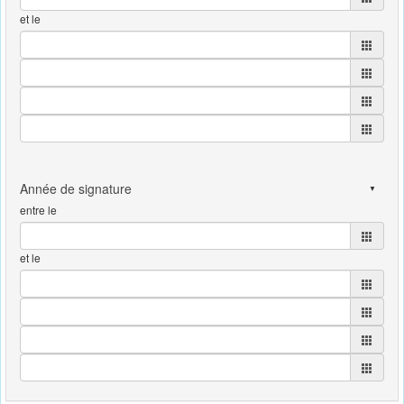
et le
entre le
et le