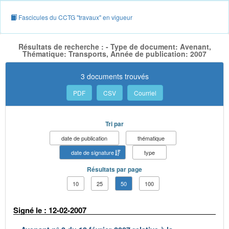
Fascicules du CCTG "travaux" en vigueur
Résultats de recherche : - Type de document: Avenant,
Thématique: Transports, Année de publication: 2007
3 documents trouvés
PDF
CSV
Courriel
Tri par
date de publication
thématique
date de signature
type
Résultats par page
10
25
50
100
Signé le : 12-02-2007