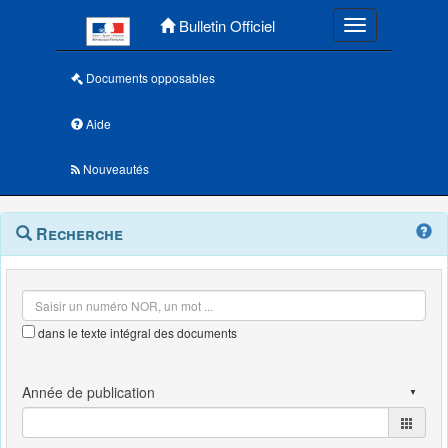
Menu principal
Bulletin Officiel
Toggle navigatio
Documents opposables
Aide
Nouveautés
Navigation
Menu
Recherche
contextuel
et
outils
annexes
dans le texte intégral des documents