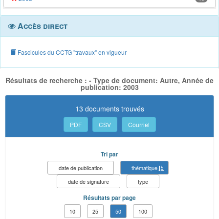
Accès direct
Fascicules du CCTG "travaux" en vigueur
Résultats de recherche : - Type de document: Autre, Année de
publication: 2003
13 documents trouvés
PDF
CSV
Courriel
Tri par
date de publication
thématique
date de signature
type
Résultats par page
10
25
50
100