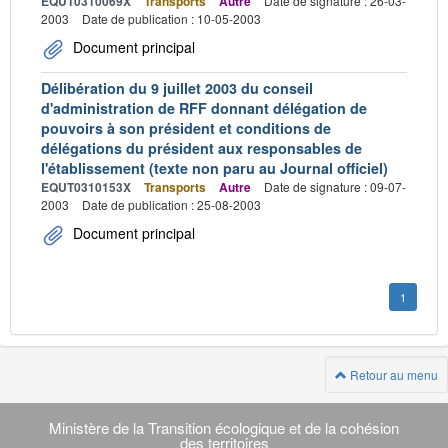
EQUT0310069X
Transports
Autre
Date de signature : 26-03-
2003
Date de publication : 10-05-2003
Document principal
Délibération du 9 juillet 2003 du conseil
d'administration de RFF donnant délégation de
pouvoirs à son président et conditions de
délégations du président aux responsables de
l'établissement (texte non paru au Journal officiel)
EQUT0310153X
Transports
Autre
Date de signature : 09-07-
2003
Date de publication : 25-08-2003
Document principal
1
Retour au menu
Navigation
transverse
Ministère de la Transition écologique et de la cohésion
des territoires