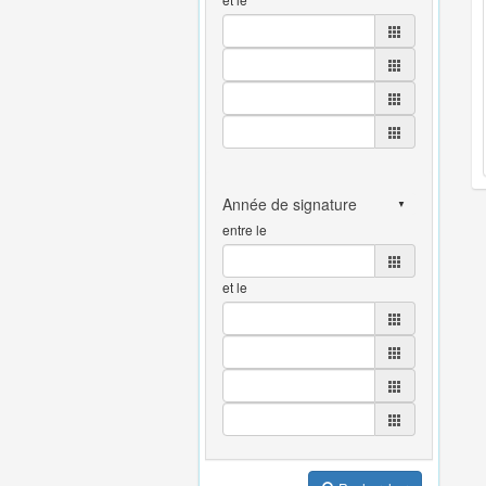
entre le
et le