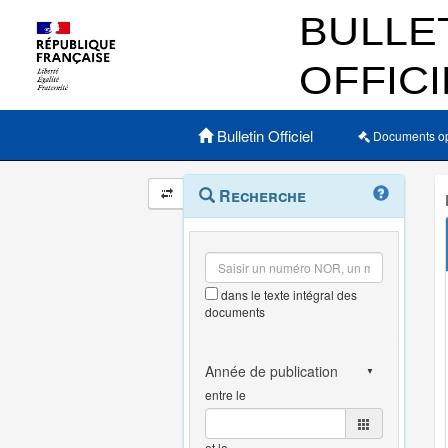
Menu principal
Bulletin Officiel
Documents o
Navigation
Menu
Recherche
contextuel
et
outils
annexes
dans le texte intégral des
documents
entre le
et le