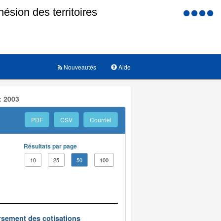
Menu
d'accessi
Nouveautés
Aide
: 2003
PDF
CSV
Courriel
Résultats par page
10
25
50
100
oursement des cotisations