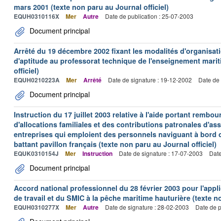
mars 2001 (texte non paru au Journal officiel)
EQUH0310116X
Mer
Autre
Date de publication : 25-07-2003
Document principal
Arrêté du 19 décembre 2002 fixant les modalités d'organisati
d'aptitude au professorat technique de l'enseignement marit
officiel)
EQUH0210223A
Mer
Arrêté
Date de signature : 19-12-2002
Date de 
Document principal
Instruction du 17 juillet 2003 relative à l'aide portant remb
d'allocations familiales et des contributions patronales d'
entreprises qui emploient des personnels naviguant à bord
battant pavillon français (texte non paru au Journal officiel)
EQUK0310154J
Mer
Instruction
Date de signature : 17-07-2003
Date
Document principal
Accord national professionnel du 28 février 2003 pour l'appl
de travail et du SMIC à la pêche maritime hauturière (texte no
EQUH0310277X
Mer
Autre
Date de signature : 28-02-2003
Date de p