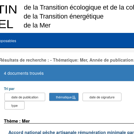
pposables
Résultats de recherche : - Thématique: Mer, Année de publication
4 documents trouvés
Tri par
date de publication
thématique
date de signature
type
Thème : Mer
Accord national pêche artisanale rémunération minimale ga