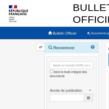
Menu principal
Bulletin Officiel
Documents o
Navigation
Menu
Recherche
contextuel
et
outils
annexes
dans le texte intégral des
documents