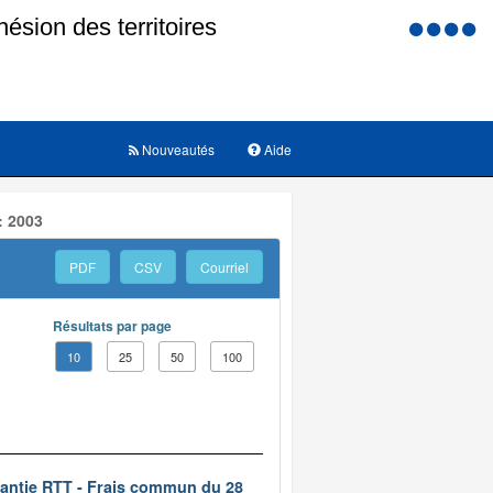
Menu
d'accessi
Nouveautés
Aide
: 2003
PDF
CSV
Courriel
Résultats par page
10
25
50
100
rantie RTT - Frais commun du 28