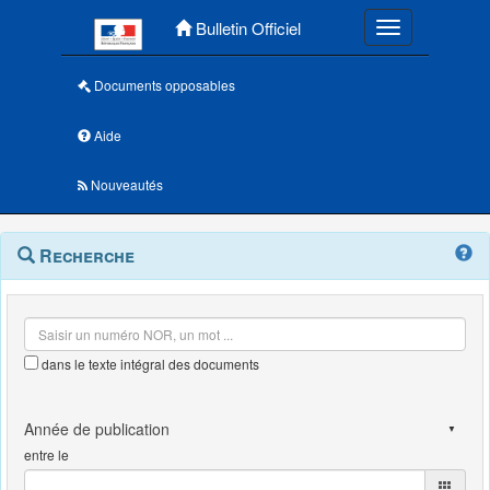
Menu principal
Bulletin Officiel
Toggle navigatio
Documents opposables
Aide
Nouveautés
Navigation
Menu
Recherche
contextuel
et
outils
annexes
dans le texte intégral des documents
entre le