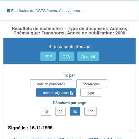
Fascicules du CCTG "travaux" en vigueur
Résultats de recherche : - Type de document: Annexe,
Thématique: Transports, Année de publication: 2000
4 documents trouvés
PDF
CSV
Courriel
Tri par
date de publication
thématique
date de signature
type
Résultats par page
10
25
50
100
Signé le : 16-11-1999