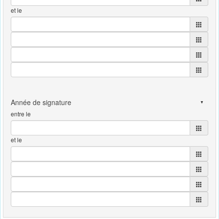
et le
entre le
et le